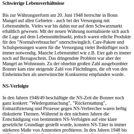
Schwierige Lebensverhältnisse
Bis zur Währungsreform am 20. Juni 1948 herrschte in Bonn
Mangel auf allen Gebieten - auch bei der Versorgung mit
Lebensmitteln. Vieles war bis dahin nur auf dem Schwarzmarkt
erhältlich gewesen. Mit der neuen Währung normalisierte sich auch
die Lage auf dem Lebensmittelmarkt, jedoch waren etliche Produkte
für den "Normalverbraucher" unerschwinglich. Care-Pakete und
Schulspeisungen waren für die Versorgung vieler Bedürftiger noch
immer notwendig. Manche Lebensmittel wie z.B. Eier gab es immer
noch auf Bezugsschein. Das dringendste Problem war aber der
Mangel an Wohnraum. Zu der ohnehin großen Zahl ausgebombter
Bonner kam eine steigende Zahl von Flüchtlingen, die oft von den
Einheimischen als unerwünschte Konkurrenz empfunden wurde.
NS-Verfolgte
In den Jahren 1948/49 beschäftigte die NS-Zeit die Bonner noch
ganz konkret: "Wiedergutmachung", "Rückerstattung",
Entnazifizierung und Prozesse gegen NS-Verbrecher waren heftig
diskutierte Themen. Während in den nächsten Jahren die
Entschädigung von bestimmten NS-Verfolgten auf eine klare
gesetzliche Grundlage gestellt wurde, konnten NS-Täter in immer
stärkeren Maße von Amnestien profitieren. In den Jahren 1948 bis