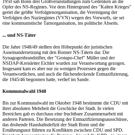
1950 sah Bonn drei Großveranstaltungen zum Gedenken an die
Opfer des NS-Regimes. Vor dem Hintergrund des "Kalten Krieges"
geriet die größte Verfolgtenorganisation, die Vereinigung der
Verfolgten des Naziregimes (VVN) wegen des Vorwurfs, sie sei
eine kommunistische Tarnorganisation, ins politische Abseits.
... und NS-Täter
Die Jahre 1948/49 stellten den Höhepunkt der juristischen
Auseinandersetzung mit den Bonner NS-Tätern dar. Die
Synagogenbrandstifter, der "Gestapo-Chef" Müller und der
NSDAP-Kreisleiter Eichler wurden zur Verantwortung gezogen.
Insgesamt kam es aber nur zu wenigen Prozessen gegen die
Verantwortlichen, und auch die flächendeckende Entnazifizierung,
die 1945/46 begonnen hatte, verlief im Sande.
Kommunalwahl 1948
Bis zur Kommunalwahl im Oktober 1948 bestimmte die CDU mit
ihrer absoluten Mehrheit die Geschicke der Stadt. In vielen
Bereichen gab es durchaus eine fruchtbare Zusammenarbeit mit
anderen Parteien. Die Besetzung der Entnazifizierungsausschüsse,
das drohende Haushaltsdefizit der Stadt Bonn und die
Ernährungsnot führten zu Konflikten zwischen CDU und SPD.