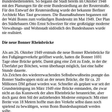
Bundesbediensteten. So begann die Stadt bereits im Oktober 1948
mit den Planungen für die erste Bundessiedlung an der Reuterstraße.
Für den Entwurf der Reutersiedlung wurde der bekannte Berliner
Architekt Max Taut gewonnen. Die Baumaßnahmen begannen mit
der Wahl Bonns zum vorläufigen Bundessitz im Mai 1949. Der Plan
des Städtebauers Otto Ernst Schweizer für eine großzügige moderne
Verwaltungs- und Wohnstadt südöstlich des Bundeshauses wurde
nie realisiert.
Die neue Bonner Rheinbrücke
Als am 26. Oktober 1949 erstmals die neue Bonner Rheinbrücke für
den Fußgängerverkehr geöffnet wurde, hatten die Bonner 1691
Tage ohne Brücke gelebt. Damit ging eine Zeit zu Ende, in der die
Überfahrt per Bötchen, wenn überhaupt möglich, fast eine halbe
Stunde dauerte.
Als Zeichen des wiedererwachenden Selbstbewußtseins prangte das
Bonner Stadtwappen stolz an der neuen Brücke, die für ca. 20
Millionen DM gebaut worden war. Schneller als geplant war seit der
Grundsteinlegung im März 1949 eine Brücke entstanden, die zwar
nicht an das Kunstwerk der alten Rheinbrücke heranreichte, aber
doch ganz dem Stil der aufziehenden Moderne entsprach: Mit einer
Breite von 18 Metern hoffte man den Verkehr selbst dann noch
spielend zu bewältigen, wenn Bonn Bundeshauptstadt werden
sollte.