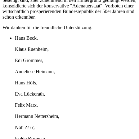
beseitigt sind, aber zunehmend in den Hintergrund gedrängt werden,
konsoldierte sich der konservative "Adenauerstaat". Vorboten einer
wirtschaftlich prosperierenden Bundesrepublik der 50er Jahren sind
schon erkennbar.
Wir danken für die freundliche Unterstützung:
Hans Beck,
Klaus Euenheim,
Edi Grommes,
Anneliese Heimann,
Hans Höfs,
Eva Lückerath,
Felix Marx,
Hermann Nettersheim,
Nöh ????,
Isolde Rosenau,