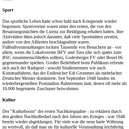
Sport
Das sportliche Leben hatte schon bald nach Kriegsende wieder
begonnen. Sportvereine waren unter den ersten, die von den
Besatzungsmächten die Lizenz zur Betätigung erhalten hatten. Ihre
Aktivitäten litten jedoch darunter, daß viele Sportstätten zerstört,
andere von den Alliierten beschlagnahmt waren.
Fußballveranstaltungen lockten Tausende von Besuchern an - vor
allem, wenn die Lokalvereine BFV und Tura (die sich später zum
BSC zusammenschließen sollten), Godesberger FV oder Beuel 06
gegeneinander spielten. Großer Beliebtheit beim Publikum erfreute
sich auch der Radsport - sowohl Straßenrennen wie auch
Kunstradfahren, das der Endenicher Edi Grommes als mehrfacher
Deutscher Meister dominierte. Seit September 1948 fanden im
wiederhergestellten Poststadion Bahnrennen statt, denen oft mehr als
10.000 begeisterte Zuschauer beiwohnten.
Kultur
Der "Kulturboom" der ersten Nachkriegsjahre - zu erklären durch
den großen Nachholbedarf nach den Jahren des Krieges - war 1948
bereits wieder abgeklungen. Für viele war die neue harte Währung
zu wertvoll, als daß man sie für kulturelle Veranstaltung leichtfertig