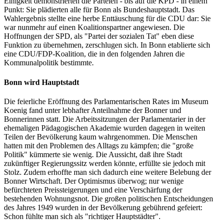
Einigkeit demonstrierten die Parteien - bis auf die KPD - in einem
Punkt: Sie plädierten alle für Bonn als Bundeshauptstadt. Das
Wahlergebnis stellte eine herbe Enttäuschung für die CDU dar: Sie
war nunmehr auf einen Koalitionspartner angewiesen. Die
Hoffnungen der SPD, als "Partei der sozialen Tat" eben diese
Funktion zu übernehmen, zerschlugen sich. In Bonn etablierte sich
eine CDU/FDP-Koalition, die in den folgenden Jahren die
Kommunalpolitik bestimmte.
Bonn wird Hauptstadt
Die feierliche Eröffnung des Parlamentarischen Rates im Museum
Koenig fand unter lebhafter Anteilnahme der Bonner und
Bonnerinnen statt. Die Arbeitssitzungen der Parlamentarier in der
ehemaligen Pädagogischen Akademie wurden dagegen in weiten
Teilen der Bevölkerung kaum wahrgenommen. Die Menschen
hatten mit den Problemen des Alltags zu kämpfen; die "große
Politik" kümmerte sie wenig. Die Aussicht, daß ihre Stadt
zukünftiger Regierungssitz werden könnte, erfüllte sie jedoch mit
Stolz. Zudem erhoffte man sich dadurch eine weitere Belebung der
Bonner Wirtschaft. Der Optimismus überwog; nur wenige
befürchteten Preissteigerungen und eine Verschärfung der
bestehenden Wohnungsnot. Die großen politischen Entscheidungen
des Jahres 1949 wurden in der Bevölkerung gebührend gefeiert:
Schon fühlte man sich als "richtiger Hauptstädter".