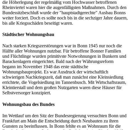
die Höherlegung der regelmäßig vom Hochwasser betroffenen
Rheinviertel waren hier die augenfälligsten Maßnahmen. Durch den
Bundessitzbeschluß wurde der "hauptstadtgerechte" Ausbau Bonns
weiter forciert. Doch es sollte noch bis in die sechziger Jahre dauern,
bis alle Kriegsschäden beseitigt waren.
Städtischer Wohnungsbau
Nach starken Kriegszerstörungen war in Bonn 1945 nur noch die
Hälfte aller Wohnungen nutzbar. Für betroffene Bonner Familien
und Flüchtlinge wurden primitivste Notwohnungen in Bunkern und
Barackenlagern eingerichtet. Bald nach der Währungsreform
begann im November 1948 das erste städtische
Wohnungsbauprojekt. Es war Ausdruck der wirtschaftlich
schwierigen Nachkriegszeit, daß man zunächst eine Kleinsiedlung
errichtete, die Vogelsiedlung im Tannenbusch. Mit Wirtschaftsraum,
Kleintierstall und dem großen Nutzgarten waren diese Häuser für
Selbstversorger konzipiert.
Wohnungsbau des Bundes
Im Wettlauf um den Sitz der Bundesregierung versuchten Bonn und
Frankfurt am Main die Entscheidung durch Neubauten zu ihren
Gunsten zu beeinflussen. In Bonn fehlte es an Wohnraum für die