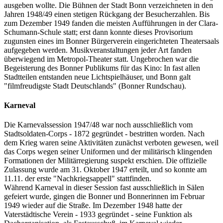
ausgeben wollte. Die Bühnen der Stadt Bonn verzeichneten in den
Jahren 1948/49 einen stetigen Rückgang der Besucherzahlen. Bis
zum Dezember 1949 fanden die meisten Aufführungen in der Clara-
Schumann-Schule statt; erst dann konnte dieses Provisorium
zugunsten eines im Bonner Bürgerverein eingerichteten Theatersaals
aufgegeben werden. Musikveranstaltungen jeder Art fanden
überwiegend im Metropol-Theater statt. Ungebrochen war die
Begeisterung des Bonner Publikums für das Kino: In fast allen
Stadtteilen entstanden neue Lichtspielhäuser, und Bonn galt
"filmfreudigste Stadt Deutschlands" (Bonner Rundschau).
Karneval
Die Karnevalssession 1947/48 war noch ausschließlich vom
Stadtsoldaten-Corps - 1872 gegründet - bestritten worden. Nach
dem Krieg waren seine Aktivitäten zunächst verboten gewesen, weil
das Corps wegen seiner Uniformen und der militärisch klingenden
Formationen der Militärregierung suspekt erschien. Die offizielle
Zulassung wurde am 31. Oktober 1947 erteilt, und so konnte am
11.11. der erste "Nachkriegsappell" stattfinden.
Während Karneval in dieser Session fast ausschließlich in Sälen
gefeiert wurde, gingen die Bonner und Bonnerinnen im Februar
1949 wieder auf die Straße. Im Dezember 1948 hatte der
Vaterstädtische Verein - 1933 gegründet - seine Funktion als