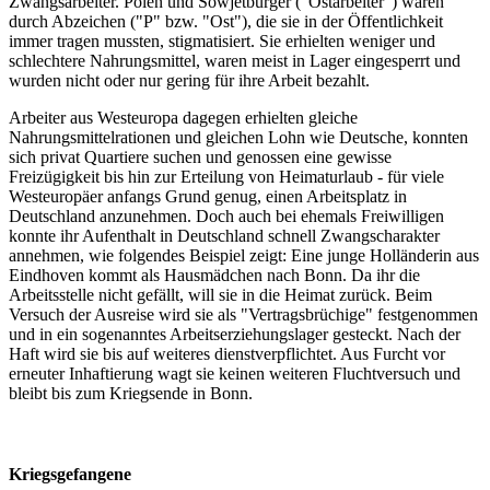
Zwangsarbeiter. Polen und Sowjetbürger ("Ostarbeiter") waren
durch Abzeichen ("P" bzw. "Ost"), die sie in der Öffentlichkeit
immer tragen mussten, stigmatisiert. Sie erhielten weniger und
schlechtere Nahrungsmittel, waren meist in Lager eingesperrt und
wurden nicht oder nur gering für ihre Arbeit bezahlt.
Arbeiter aus Westeuropa dagegen erhielten gleiche
Nahrungsmittelrationen und gleichen Lohn wie Deutsche, konnten
sich privat Quartiere suchen und genossen eine gewisse
Freizügigkeit bis hin zur Erteilung von Heimaturlaub - für viele
Westeuropäer anfangs Grund genug, einen Arbeitsplatz in
Deutschland anzunehmen. Doch auch bei ehemals Freiwilligen
konnte ihr Aufenthalt in Deutschland schnell Zwangscharakter
annehmen, wie folgendes Beispiel zeigt: Eine junge Holländerin aus
Eindhoven kommt als Hausmädchen nach Bonn. Da ihr die
Arbeitsstelle nicht gefällt, will sie in die Heimat zurück. Beim
Versuch der Ausreise wird sie als "Vertragsbrüchige" festgenommen
und in ein sogenanntes Arbeitserziehungslager gesteckt. Nach der
Haft wird sie bis auf weiteres dienstverpflichtet. Aus Furcht vor
erneuter Inhaftierung wagt sie keinen weiteren Fluchtversuch und
bleibt bis zum Kriegsende in Bonn.
Kriegsgefangene