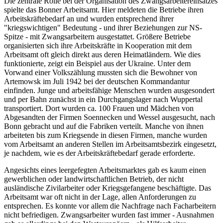
Die zentrale Rolle bei der Organisation des Zwangsarbeitereinsatzes
spielte das Bonner Arbeitsamt. Hier meldeten die Betriebe ihren
Arbeitskräftebedarf an und wurden entsprechend ihrer
"kriegswichtigen" Bedeutung - und ihrer Beziehungen zur NS-
Spitze - mit Zwangsarbeitern ausgestattet. Größere Betriebe
organisierten sich ihre Arbeitskräfte in Kooperation mit dem
Arbeitsamt oft gleich direkt aus deren Heimatländern. Wie dies
funktionierte, zeigt ein Beispiel aus der Ukraine. Unter dem
Vorwand einer Volkszählung mussten sich die Bewohner von
Artemowsk im Juli 1942 bei der deutschen Kommandantur
einfinden. Junge und arbeitsfähige Menschen wurden ausgesondert
und per Bahn zunächst in ein Durchgangslager nach Wuppertal
transportiert. Dort wurden ca. 100 Frauen und Mädchen von
Abgesandten der Firmen Soennecken und Wessel ausgesucht, nach
Bonn gebracht und auf die Fabriken verteilt. Manche von ihnen
arbeiteten bis zum Kriegsende in diesen Firmen, manche wurden
vom Arbeitsamt an anderen Stellen im Arbeitsamtsbezirk eingesetzt,
je nachdem, wie es der Arbeitskräftebedarf gerade erforderte.
Angesichts eines leergefegten Arbeitsmarktes gab es kaum einen
gewerblichen oder landwirtschaftlichen Betrieb, der nicht
ausländische Zivilarbeiter oder Kriegsgefangene beschäftigte. Das
Arbeitsamt war oft nicht in der Lage, allen Anforderungen zu
entsprechen. Es konnte vor allem die Nachfrage nach Facharbeitern
nicht befriedigen. Zwangsarbeiter wurden fast immer - Ausnahmen