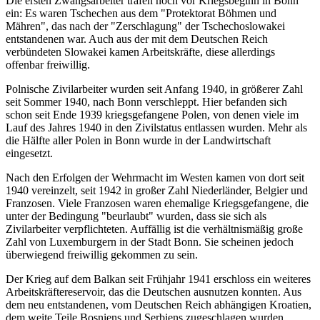
Die ersten Zwangsarbeiter trafen noch vor Kriegsbeginn in Bonn
ein: Es waren Tschechen aus dem "Protektorat Böhmen und
Mähren", das nach der "Zerschlagung" der Tschechoslowakei
entstandenen war. Auch aus der mit dem Deutschen Reich
verbündeten Slowakei kamen Arbeitskräfte, diese allerdings
offenbar freiwillig.
Polnische Zivilarbeiter wurden seit Anfang 1940, in größerer Zahl
seit Sommer 1940, nach Bonn verschleppt. Hier befanden sich
schon seit Ende 1939 kriegsgefangene Polen, von denen viele im
Lauf des Jahres 1940 in den Zivilstatus entlassen wurden. Mehr als
die Hälfte aller Polen in Bonn wurde in der Landwirtschaft
eingesetzt.
Nach den Erfolgen der Wehrmacht im Westen kamen von dort seit
1940 vereinzelt, seit 1942 in großer Zahl Niederländer, Belgier und
Franzosen. Viele Franzosen waren ehemalige Kriegsgefangene, die
unter der Bedingung "beurlaubt" wurden, dass sie sich als
Zivilarbeiter verpflichteten. Auffällig ist die verhältnismäßig große
Zahl von Luxemburgern in der Stadt Bonn. Sie scheinen jedoch
überwiegend freiwillig gekommen zu sein.
Der Krieg auf dem Balkan seit Frühjahr 1941 erschloss ein weiteres
Arbeitskräftereservoir, das die Deutschen ausnutzen konnten. Aus
dem neu entstandenen, vom Deutschen Reich abhängigen Kroatien,
dem weite Teile Bosniens und Serbiens zugeschlagen wurden,