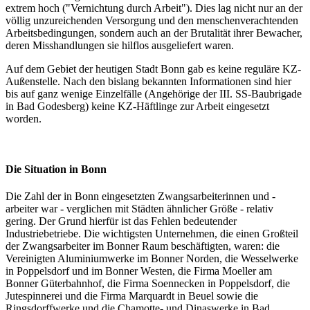
extrem hoch ("Vernichtung durch Arbeit"). Dies lag nicht nur an der
völlig unzureichenden Versorgung und den menschenverachtenden
Arbeitsbedingungen, sondern auch an der Brutalität ihrer Bewacher,
deren Misshandlungen sie hilflos ausgeliefert waren.
Auf dem Gebiet der heutigen Stadt Bonn gab es keine reguläre KZ-
Außenstelle. Nach den bislang bekannten Informationen sind hier
bis auf ganz wenige Einzelfälle (Angehörige der III. SS-Baubrigade
in Bad Godesberg) keine KZ-Häftlinge zur Arbeit eingesetzt
worden.
Die Situation in Bonn
Die Zahl der in Bonn eingesetzten Zwangsarbeiterinnen und -
arbeiter war - verglichen mit Städten ähnlicher Größe - relativ
gering. Der Grund hierfür ist das Fehlen bedeutender
Industriebetriebe. Die wichtigsten Unternehmen, die einen Großteil
der Zwangsarbeiter im Bonner Raum beschäftigten, waren: die
Vereinigten Aluminiumwerke im Bonner Norden, die Wesselwerke
in Poppelsdorf und im Bonner Westen, die Firma Moeller am
Bonner Güterbahnhof, die Firma Soennecken in Poppelsdorf, die
Jutespinnerei und die Firma Marquardt in Beuel sowie die
Ringsdorffwerke und die Chamotte- und Dinaswerke in Bad