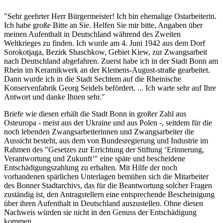
"Sehr geehrter Herr Bürgermeister! Ich bin ehemalige Ostarbeiterin.
Ich habe große Bitte an Sie. Helfen Sie mir bitte, Angaben über
meinen Aufenthalt in Deutschland während des Zweiten
Weltkrieges zu finden. Ich wurde am 4. Juni 1942 aus dem Dorf
Sorokotjaga, Bezirk Shaschkow, Gebiet Kiew, zur Zwangsarbeit
nach Deutschland abgefahren. Zuerst habe ich in der Stadt Bonn am
Rhein im Keramikwerk an der Klemens-August-straße gearbeitet.
Dann wurde ich in die Stadt Sechtem auf die Rheinische
Konservenfabrik Georg Seidels befördert. ... Ich warte sehr auf Ihre
Antwort und danke Ihnen sehr."
Briefe wie diesen erhält die Stadt Bonn in großer Zahl aus
Osteuropa - meist aus der Ukraine und aus Polen -, seitdem für die
noch lebenden Zwangsarbeiterinnen und Zwangsarbeiter die
Aussicht besteht, aus dem von Bundesregierung und Industrie im
Rahmen des "Gesetzes zur Errichtung der Stiftung ‘Erinnerung,
Verantwortung und Zukunft’" eine späte und bescheidene
Entschädigungszahlung zu erhalten. Mit Hilfe der noch
vorhandenen spärlichen Unterlagen bemühen sich die Mitarbeiter
des Bonner Stadtarchivs, das für die Beantwortung solcher Fragen
zuständig ist, den Antragstellern eine entsprechende Bescheinigung
über ihren Aufenthalt in Deutschland auszustellen. Ohne diesen
Nachweis würden sie nicht in den Genuss der Entschädigung
kommen.