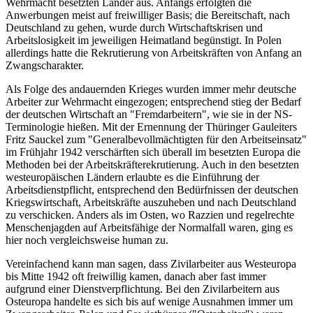
Wehrmacht besetzten Länder aus. Anfangs erfolgten die
Anwerbungen meist auf freiwilliger Basis; die Bereitschaft, nach
Deutschland zu gehen, wurde durch Wirtschaftskrisen und
Arbeitslosigkeit im jeweiligen Heimatland begünstigt. In Polen
allerdings hatte die Rekrutierung von Arbeitskräften von Anfang an
Zwangscharakter.
Als Folge des andauernden Krieges wurden immer mehr deutsche
Arbeiter zur Wehrmacht eingezogen; entsprechend stieg der Bedarf
der deutschen Wirtschaft an "Fremdarbeitern", wie sie in der NS-
Terminologie hießen. Mit der Ernennung der Thüringer Gauleiters
Fritz Sauckel zum "Generalbevollmächtigten für den Arbeitseinsatz"
im Frühjahr 1942 verschärften sich überall im besetzten Europa die
Methoden bei der Arbeitskräfterekrutierung. Auch in den besetzten
westeuropäischen Ländern erlaubte es die Einführung der
Arbeitsdienstpflicht, entsprechend den Bedürfnissen der deutschen
Kriegswirtschaft, Arbeitskräfte auszuheben und nach Deutschland
zu verschicken. Anders als im Osten, wo Razzien und regelrechte
Menschenjagden auf Arbeitsfähige der Normalfall waren, ging es
hier noch vergleichsweise human zu.
Vereinfachend kann man sagen, dass Zivilarbeiter aus Westeuropa
bis Mitte 1942 oft freiwillig kamen, danach aber fast immer
aufgrund einer Dienstverpflichtung. Bei den Zivilarbeitern aus
Osteuropa handelte es sich bis auf wenige Ausnahmen immer um