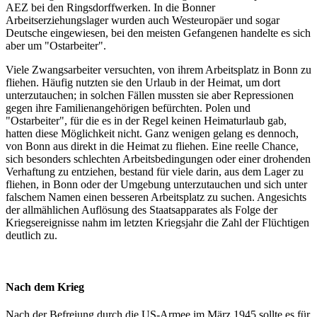
AEZ bei den Ringsdorffwerken. In die Bonner
Arbeitserziehungslager wurden auch Westeuropäer und sogar
Deutsche eingewiesen, bei den meisten Gefangenen handelte es sich
aber um "Ostarbeiter".
Viele Zwangsarbeiter versuchten, von ihrem Arbeitsplatz in Bonn zu
fliehen. Häufig nutzten sie den Urlaub in der Heimat, um dort
unterzutauchen; in solchen Fällen mussten sie aber Repressionen
gegen ihre Familienangehörigen befürchten. Polen und
"Ostarbeiter", für die es in der Regel keinen Heimaturlaub gab,
hatten diese Möglichkeit nicht. Ganz wenigen gelang es dennoch,
von Bonn aus direkt in die Heimat zu fliehen. Eine reelle Chance,
sich besonders schlechten Arbeitsbedingungen oder einer drohenden
Verhaftung zu entziehen, bestand für viele darin, aus dem Lager zu
fliehen, in Bonn oder der Umgebung unterzutauchen und sich unter
falschem Namen einen besseren Arbeitsplatz zu suchen. Angesichts
der allmählichen Auflösung des Staatsapparates als Folge der
Kriegsereignisse nahm im letzten Kriegsjahr die Zahl der Flüchtigen
deutlich zu.
Nach dem Krieg
Nach der Befreiung durch die US-Armee im März 1945 sollte es für