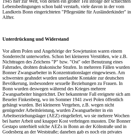
1945 hier zur Welt, von denen ein großer Teil infolge der schlechten
Lebensbedingungen schon bald verstarb, viele davon in der vom
Landkreis Bonn eingerichteten "Pflegestätte für Ausländerkinder" in
Alfter.
Unterdrückung und Widerstand
Vor allem Polen und Angehörige der Sowjetunion waren einem
Sonderrecht unterworfen. Schon bei kleineren Verstößen, wie z.B.
Nichttragen des Zeichens "P" bzw. "Ost" oder Benutzung eines
Fahrrades, drohten drakonische Strafen. In mehreren Fällen wurden
Bonner Zwangsarbeiter in Konzentrationslager eingewiesen. Am
schwersten geahndet wurden unerlaubte Kontakte zur deutschen
Bevölkerung, insbesondere sexuelle Beziehungen zu Frauen. In
Bonn wurden deswegen während des Krieges mehrere
Zwangsarbeiter hingerichtet. Der bekannteste Fall ereignete sich am
Beueler Finkenberg, wo im Sommer 1941 zwei Polen öffentlich
gehängt wurden. Bei kleineren Vergehen, z.B. wegen nicht
genügender Arbeitsleistung, wurden Zwangsarbeiter in ein
Arbeitserziehungslager (AEZ) eingeliefert, wo sie mehrere Wochen
bei harter Arbeit und knapper Kost verbringen mussten. Die Bonner
Gestapo unterhielt solche AEZs in Bonn an der Kölnstraße und in
Godesberg an der Weststraße; daneben gab es noch ein privates