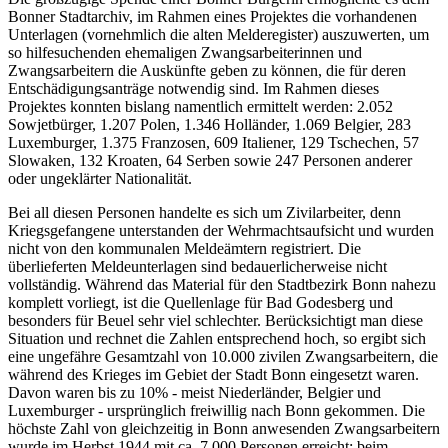
Bonner Stadtarchiv, im Rahmen eines Projektes die vorhandenen
Unterlagen (vornehmlich die alten Melderegister) auszuwerten, um
so hilfesuchenden ehemaligen Zwangsarbeiterinnen und
Zwangsarbeitern die Auskünfte geben zu können, die für deren
Entschädigungsanträge notwendig sind. Im Rahmen dieses
Projektes konnten bislang namentlich ermittelt werden: 2.052
Sowjetbürger, 1.207 Polen, 1.346 Holländer, 1.069 Belgier, 283
Luxemburger, 1.375 Franzosen, 609 Italiener, 129 Tschechen, 57
Slowaken, 132 Kroaten, 64 Serben sowie 247 Personen anderer
oder ungeklärter Nationalität.
Bei all diesen Personen handelte es sich um Zivilarbeiter, denn
Kriegsgefangene unterstanden der Wehrmachtsaufsicht und wurden
nicht von den kommunalen Meldeämtern registriert. Die
überlieferten Meldeunterlagen sind bedauerlicherweise nicht
vollständig. Während das Material für den Stadtbezirk Bonn nahezu
komplett vorliegt, ist die Quellenlage für Bad Godesberg und
besonders für Beuel sehr viel schlechter. Berücksichtigt man diese
Situation und rechnet die Zahlen entsprechend hoch, so ergibt sich
eine ungefähre Gesamtzahl von 10.000 zivilen Zwangsarbeitern, die
während des Krieges im Gebiet der Stadt Bonn eingesetzt waren.
Davon waren bis zu 10% - meist Niederländer, Belgier und
Luxemburger - ursprünglich freiwillig nach Bonn gekommen. Die
höchste Zahl von gleichzeitig in Bonn anwesenden Zwangsarbeitern
wurde im Herbst 1944 mit ca. 7.000 Personen erreicht; beim