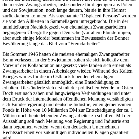
die meisten Zwangsarbeiter, insbesondere für diejenigen aus Polen
und der Sowjetunion, noch lange dauern, bis sie in ihre Heimat
zurückkehren konnten. Als sogenannte "Displaced Persons" wurden
sie von den Alliierten in Sammellagern untergebracht. Die in der
unmittelbaren Nachkriegszeit von ehemaligen Zwangsarbeitern
begangenen Übergriffe gegen Deutsche (vor allem Plünderungen,
aber auch einige Morde) bestimmten im Bewusstsein der Bonner
Bevölkerung lange das Bild vom "Fremdarbeiter".
Bis Sommer 1946 hatten die meisten ehemaligen Zwangsarbeiter
Bonn verlassen. In der Sowjetunion sahen sie sich kollektiv dem
Vorwurf der Kollaboration ausgesetzt; viele fanden sich erneut als
Zwangsarbeiter in einem Arbeitslager wieder. Während des Kalten
Krieges war es für die im Ostblock lebenden ehemaligen
Zwangsarbeiter gänzlich unmöglich, eine Entschädigung zu
erhalten. Dies änderte sich erst mit der politischen Wende im Osten.
Doch erst nach zähen und langwierigen Verhandlungen und unter
dem Druck der internationalen öffentlichen Meinung verständigten
sich Bundesregierung und deutsche Industrie, einen gemeinsamen
Fonds in Höhe von 10 Milliarden DM zur Entschädigung der ca. 1
Million noch heute lebenden Zwangsarbeiter zu schaffen. Mit der
Auszahlung soll nach Meinung von Regierung und Industrie erst
dann begonnen werden, wenn den deutschen Unternehmen
Rechtssicherheit vor zukünftigen individuellen Klagen garantiert
wird.