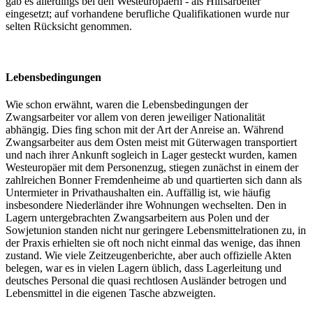
gab es allerdings bei den Westeuropäern - als Hilfsarbeiter
eingesetzt; auf vorhandene berufliche Qualifikationen wurde nur
selten Rücksicht genommen.
Lebensbedingungen
Wie schon erwähnt, waren die Lebensbedingungen der
Zwangsarbeiter vor allem von deren jeweiliger Nationalität
abhängig. Dies fing schon mit der Art der Anreise an. Während
Zwangsarbeiter aus dem Osten meist mit Güterwagen transportiert
und nach ihrer Ankunft sogleich in Lager gesteckt wurden, kamen
Westeuropäer mit dem Personenzug, stiegen zunächst in einem der
zahlreichen Bonner Fremdenheime ab und quartierten sich dann als
Untermieter in Privathaushalten ein. Auffällig ist, wie häufig
insbesondere Niederländer ihre Wohnungen wechselten. Den in
Lagern untergebrachten Zwangsarbeitern aus Polen und der
Sowjetunion standen nicht nur geringere Lebensmittelrationen zu, in
der Praxis erhielten sie oft noch nicht einmal das wenige, das ihnen
zustand. Wie viele Zeitzeugenberichte, aber auch offizielle Akten
belegen, war es in vielen Lagern üblich, dass Lagerleitung und
deutsches Personal die quasi rechtlosen Ausländer betrogen und
Lebensmittel in die eigenen Tasche abzweigten.