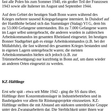
fast alle Polen bis zum Sommer 1940, ein großer Teil der Franzosen
1943 sowie alle Italiener im August und September 1944.
Auf dem Gebiet der heutigen Stadt Bonn waren während des
Krieges mehrere tausend Kriegsgefangene interniert. In Duisdorf auf
der Hardthöhe befand sich das Stammlager (Stalag) VI G, dem bis
zu 53.000 Gefangene unterstanden. Bis zu 7.000 Gefangene waren
im Lager selbst untergebracht, die anderen wurden in zahlreichen
Arbeitskommandos im gesamten Rheinland eingesetzt. Im heutigen
Bonner Stadtgebiet gab es einige Arbeitskommandos (z.B. bei der
Müllabfuhr), die fast während des gesamten Krieges bestanden und
in eigenen Lagern untergebracht waren; die meisten
Arbeitskommandos hielten sich jedoch (z.B. zur
Trümmerbeseitigung) nur kurzfristig in Bonn auf, um dann wieder
an anderen Orten eingesetzt zu werden.
KZ-Häftlinge
Erst sehr spät - etwa seit Mitte 1942 - ging die SS dazu über,
Häftlinge ihrer Konzentrationslager in Industriebetrieben und in
Baubrigaden vor allem für Rüstungsprojekte einzusetzen. KZ-
Häftlinge stellten die mit Abstand am stärksten unterdrückte Gruppe
unter den Zwangsarbeitern dar. Die Sterblichkeit unter ihnen war