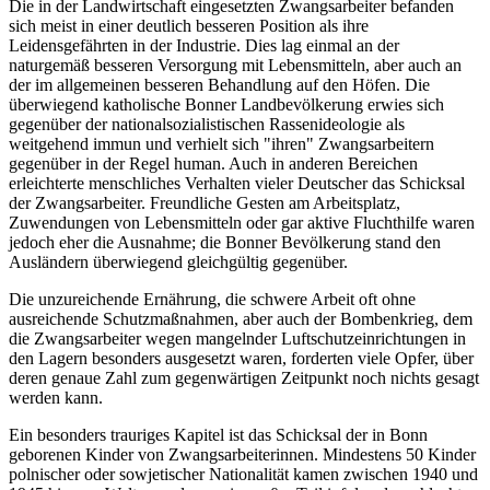
Die in der Landwirtschaft eingesetzten Zwangsarbeiter befanden
sich meist in einer deutlich besseren Position als ihre
Leidensgefährten in der Industrie. Dies lag einmal an der
naturgemäß besseren Versorgung mit Lebensmitteln, aber auch an
der im allgemeinen besseren Behandlung auf den Höfen. Die
überwiegend katholische Bonner Landbevölkerung erwies sich
gegenüber der nationalsozialistischen Rassenideologie als
weitgehend immun und verhielt sich "ihren" Zwangsarbeitern
gegenüber in der Regel human. Auch in anderen Bereichen
erleichterte menschliches Verhalten vieler Deutscher das Schicksal
der Zwangsarbeiter. Freundliche Gesten am Arbeitsplatz,
Zuwendungen von Lebensmitteln oder gar aktive Fluchthilfe waren
jedoch eher die Ausnahme; die Bonner Bevölkerung stand den
Ausländern überwiegend gleichgültig gegenüber.
Die unzureichende Ernährung, die schwere Arbeit oft ohne
ausreichende Schutzmaßnahmen, aber auch der Bombenkrieg, dem
die Zwangsarbeiter wegen mangelnder Luftschutzeinrichtungen in
den Lagern besonders ausgesetzt waren, forderten viele Opfer, über
deren genaue Zahl zum gegenwärtigen Zeitpunkt noch nichts gesagt
werden kann.
Ein besonders trauriges Kapitel ist das Schicksal der in Bonn
geborenen Kinder von Zwangsarbeiterinnen. Mindestens 50 Kinder
polnischer oder sowjetischer Nationalität kamen zwischen 1940 und