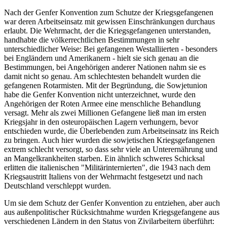
Nach der Genfer Konvention zum Schutze der Kriegsgefangenen
war deren Arbeitseinsatz mit gewissen Einschränkungen durchaus
erlaubt. Die Wehrmacht, der die Kriegsgefangenen unterstanden,
handhabte die völkerrechtlichen Bestimmungen in sehr
unterschiedlicher Weise: Bei gefangenen Westalliierten - besonders
bei Engländern und Amerikanern - hielt sie sich genau an die
Bestimmungen, bei Angehörigen anderer Nationen nahm sie es
damit nicht so genau. Am schlechtesten behandelt wurden die
gefangenen Rotarmisten. Mit der Begründung, die Sowjetunion
habe die Genfer Konvention nicht unterzeichnet, wurde den
Angehörigen der Roten Armee eine menschliche Behandlung
versagt. Mehr als zwei Millionen Gefangene ließ man im ersten
Kriegsjahr in den osteuropäischen Lagern verhungern, bevor
entschieden wurde, die Überlebenden zum Arbeitseinsatz ins Reich
zu bringen. Auch hier wurden die sowjetischen Kriegsgefangenen
extrem schlecht versorgt, so dass sehr viele an Unterernährung und
an Mangelkrankheiten starben. Ein ähnlich schweres Schicksal
erlitten die italienischen "Militärinternierten", die 1943 nach dem
Kriegsaustritt Italiens von der Wehrmacht festgesetzt und nach
Deutschland verschleppt wurden.
Um sie dem Schutz der Genfer Konvention zu entziehen, aber auch
aus außenpolitischer Rücksichtnahme wurden Kriegsgefangene aus
verschiedenen Ländern in den Status von Zivilarbeitern überführt: